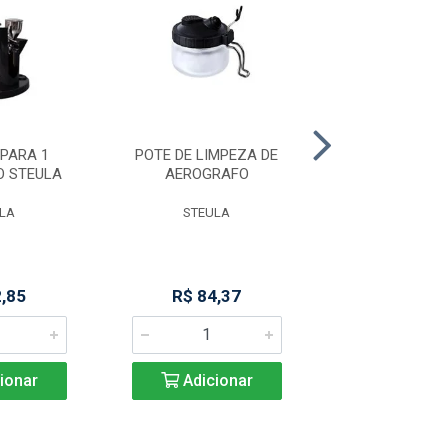
PARA 1
POTE DE LIMPEZA DE
TUBO DE VD 8
O STEULA
AEROGRAFO
M 400 CF 
LA
STEULA
MARCHESO
2,85
R$ 84,37
Produto Indisp
ionar
Adicionar