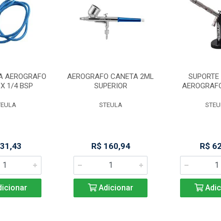
A AEROGRAFO
AEROGRAFO CANETA 2ML
SUPORTE 
 X 1/4 BSP
SUPERIOR
AEROGRAF
TEULA
STEULA
STEU
 31,43
R$ 160,94
R$ 6
icionar
Adicionar
Adic