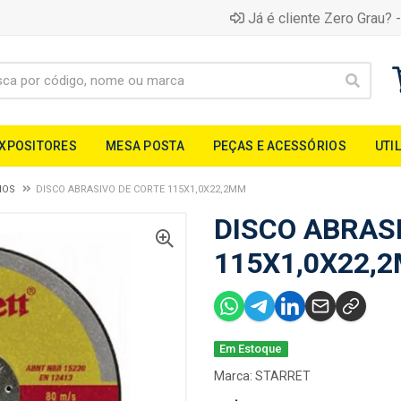
Já é cliente Zero Grau? -
EXPOSITORES
MESA POSTA
PEÇAS E ACESSÓRIOS
UTI
IOS
DISCO ABRASIVO DE CORTE 115X1,0X22,2MM
DISCO ABRAS
115X1,0X22,
Em Estoque
Marca:
STARRET