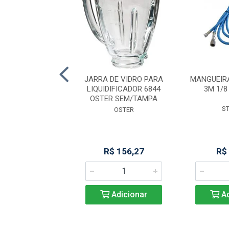
ALHA ACO PUNHO
JARRA DE VIDRO PARA
MANGUEIR
O GRANDE /9
LIQUIDIFICADOR 6844
3M 1/8
STARETT
OSTER SEM/TAMPA
S
STARRET
OSTER
$ 544,36
R$ 156,27
R$
Adicionar
Adicionar
Ad