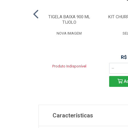
UCA Nº 19 -
TIGELA BAIXA 900 ML
KIT CHUR
EFRATÁRIA
TIJOLO
BELLA
NOVA IMAGEM
SE
R$ 13,94
R$
Produto Indisponível
Adicionar
Ad
Características