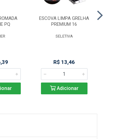
CROMADA
ESCOVA LIMPA GRELHA
SOPEIRA COM T
E PQ
PREMIUM 16
MR
ER
SELETIVA
ETILUX
6,39
R$ 13,46
R$ 236,
ionar
Adicionar
Adicio