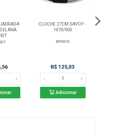
QUADRADA
CLOCHE 27CM SAVOY -
ESTANTE PLAS
RCELANA
1070/000
PRAT P/25
IDT
BRINOX
ORDENE
IDT
4,56
R$ 125,03
R$ 601,
ionar
Adicionar
Adicio