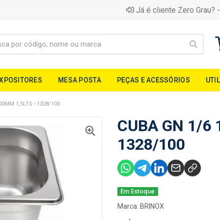
Já é cliente Zero Grau? -
EXPOSITORES
MESA POSTA
PEÇAS E ACESSÓRIOS
UTI
00MM 1,5LTS - 1328/100
CUBA GN 1/6 
1328/100
Em Estoque
Marca:
BRINOX