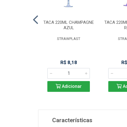
 P/GELO 16CM
TACA 220ML CHAMPAGNE
TACA 220
O-SE - 1664/000
AZUL
R
BRINOX
STRAWPLAST
STR
R$ 10,62
R$ 8,18
R$
Adicionar
Adicionar
Ad
Características