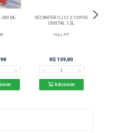
 300 ML
DECANTER CJ C/ 2 COPOS
COPO BAR LONG
CRISTAL 1,5L
264ML
IR
FULL FIT
NADIR
,98
R$ 159,80
R$ 5,7
ionar
Adicionar
Adicio