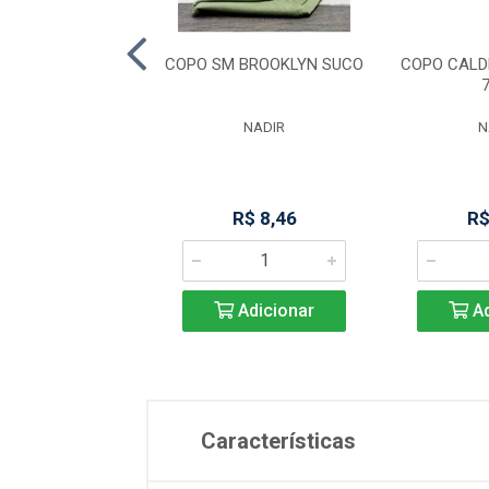
IXO ARDEA 320ML
COPO SM BROOKLYN SUCO
COPO CALD
FULL FIT
NADIR
N
R$ 23,61
R$ 8,46
R$
Adicionar
Adicionar
Ad
Características