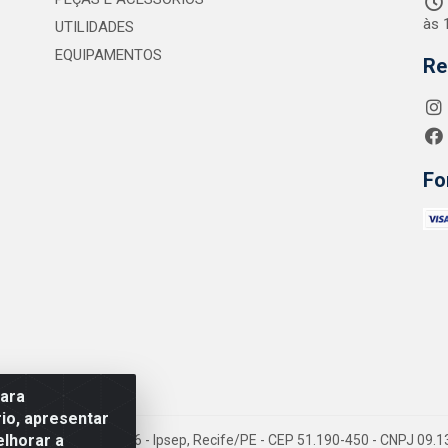
às 
UTILIDADES
EQUIPAMENTOS
Re
Fo
para
io, apresentar
elhorar a
 Jean Emile Favre, 746 - Ipsep, Recife/PE - CEP 51.190-450 - CNPJ 09