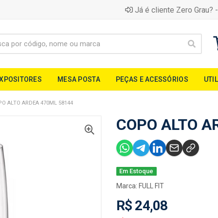
Já é cliente Zero Grau? -
EXPOSITORES
MESA POSTA
PEÇAS E ACESSÓRIOS
UTI
O ALTO ARDEA 470ML 58144
COPO ALTO A
Em Estoque
Marca:
FULL FIT
R$ 24,08