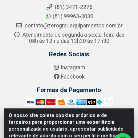
(81) 3471-2275
(81) 99963-3030
contato@zerograuequipamentos.com.br
Atendimento de segunda a sexta-feira das
08h às 12h e das 13h30 às 17h30
Redes Sociais
Instagram
Facebook
Formas de Pagamento
O nosso site coleta cookies próprios e de
terceiros para proporcionar uma experiência
Zero Grau - Rua Jean Emile Favre, 746 - Ipsep,
personalizada ao usuário, apresentar publicidade
Recife/PE - CEP 51.190-450 - CNPJ 09.132.989/0001-61
relevante de acordo com o seu perfil e melhorar a