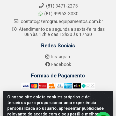
(81) 3471-2275
(81) 99963-3030
contato@zerograuequipamentos.com.br
Atendimento de segunda a sexta-feira das
08h às 12h e das 13h30 às 17h30
Redes Sociais
Instagram
Facebook
Formas de Pagamento
O nosso site coleta cookies próprios e de
terceiros para proporcionar uma experiência
Zero Grau - Rua Jean Emile Favre, 746 - Ipsep,
personalizada ao usuário, apresentar publicidade
Recife/PE - CEP 51.190-450 - CNPJ 09.132.989/0001-61
relevante de acordo com o seu perfil e melhorar a