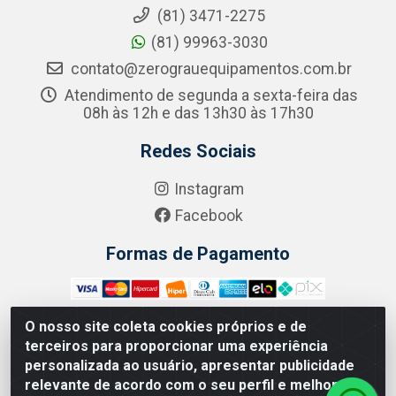
(81) 3471-2275
(81) 99963-3030
contato@zerograuequipamentos.com.br
Atendimento de segunda a sexta-feira das
08h às 12h e das 13h30 às 17h30
Redes Sociais
Instagram
Facebook
Formas de Pagamento
O nosso site coleta cookies próprios e de
terceiros para proporcionar uma experiência
Zero Grau - Rua Jean Emile Favre, 746 - Ipsep,
personalizada ao usuário, apresentar publicidade
Recife/PE - CEP 51.190-450 - CNPJ 09.132.989/0001-61
relevante de acordo com o seu perfil e melhorar a