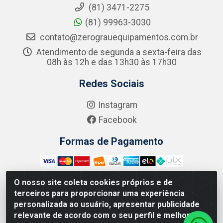
(81) 3471-2275
(81) 99963-3030
contato@zerograuequipamentos.com.br
Atendimento de segunda a sexta-feira das
08h às 12h e das 13h30 às 17h30
Redes Sociais
Instagram
Facebook
Formas de Pagamento
O nosso site coleta cookies próprios e de
terceiros para proporcionar uma experiência
Zero Grau - Rua Jean Emile Favre, 746 - Ipsep,
personalizada ao usuário, apresentar publicidade
Recife/PE - CEP 51.190-450 - CNPJ 09.132.989/0001-61
relevante de acordo com o seu perfil e melhorar a