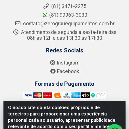
(81) 3471-2275
(81) 99963-3030
contato@zerograuequipamentos.com.br
Atendimento de segunda a sexta-feira das
08h às 12h e das 13h30 às 17h30
Redes Sociais
Instagram
Facebook
Formas de Pagamento
O nosso site coleta cookies próprios e de
terceiros para proporcionar uma experiência
Zero Grau - Rua Jean Emile Favre, 746 - Ipsep,
personalizada ao usuário, apresentar publicidade
Recife/PE - CEP 51.190-450 - CNPJ 09.132.989/0001-61
relevante de acordo com o seu perfil e melhorar a