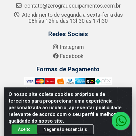
contato@zerograuequipamentos.com.br
Atendimento de segunda a sexta-feira das
08h às 12h e das 13h30 às 17h30
Redes Sociais
Instagram
Facebook
Formas de Pagamento
O nosso site coleta cookies próprios e de
terceiros para proporcionar uma experiência
Zero Grau - Rua Jean Emile Favre, 746 - Ipsep,
personalizada ao usuário, apresentar publicidade
Recife/PE - CEP 51.190-450 - CNPJ 09.132.989/0001-61
relevante de acordo com o seu perfil e melhorar a
qualidade do nosso site.
Aceito
Negar não essenciais