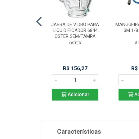
ALHA ACO PUNHO
JARRA DE VIDRO PARA
MANGUEIR
O GRANDE /9
LIQUIDIFICADOR 6844
3M 1/8
STARETT
OSTER SEM/TAMPA
S
STARRET
OSTER
$ 544,36
R$ 156,27
R$
Adicionar
Adicionar
Ad
Características