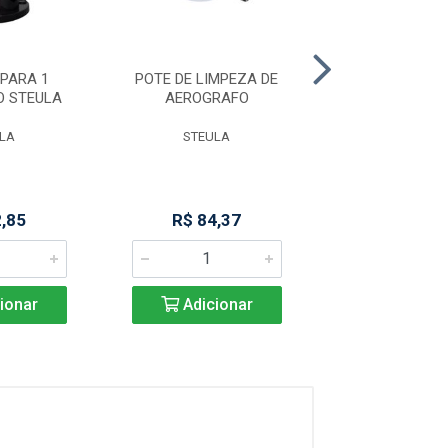
PARA 1
POTE DE LIMPEZA DE
TUBO DE VD 8
O STEULA
AEROGRAFO
M 400 CF 
LA
STEULA
MARCHESO
2,85
R$ 84,37
Produto Indisp
ionar
Adicionar