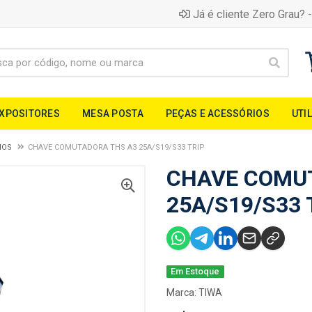
Já é cliente Zero Grau? -
EXPOSITORES
MESA POSTA
PEÇAS E ACESSÓRIOS
UTI
IOS
CHAVE COMUTADORA THS A3 25A/S19/S33 TRIP
CHAVE COMU
25A/S19/S33 
Em Estoque
Marca:
TIWA