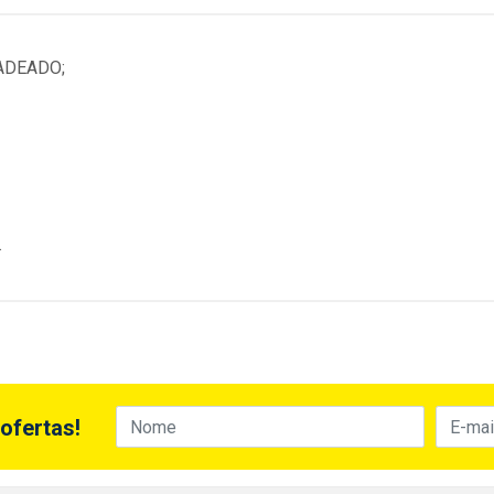
CADEADO;
.
ofertas!