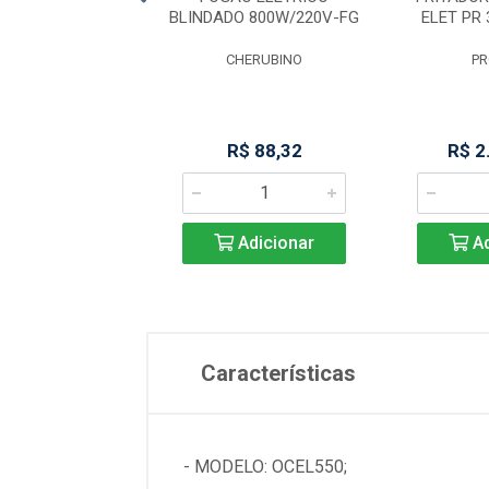
R-3000E STYLE
BLINDADO 800W/220V-FG
ELET PR 
PROGÁS
CHERUBINO
P
 4.131,11
R$ 88,32
R$ 2
Adicionar
Adicionar
Ad
Características
- MODELO: OCEL550;