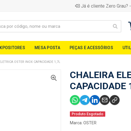
Já é cliente Zero Grau? -
EXPOSITORES
MESA POSTA
PEÇAS E ACESSÓRIOS
UTI
ELETRICA OSTER INOX CAPACIDADE 1,7L
CHALEIRA EL
CAPACIDADE 1
Produto Esgotado
Marca:
OSTER