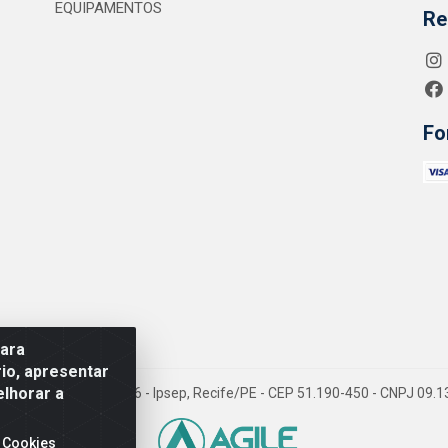
EQUIPAMENTOS
Re
Fo
para
io, apresentar
elhorar a
 Jean Emile Favre, 746 - Ipsep, Recife/PE - CEP 51.190-450 - CNPJ 09
 Cookies