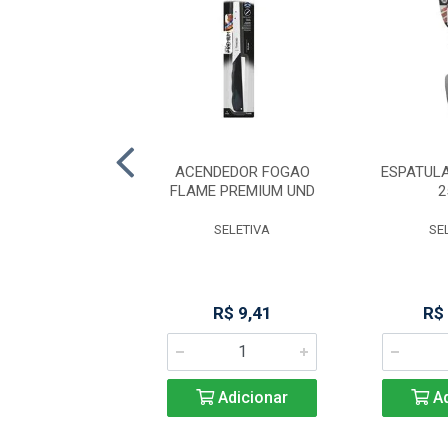
XEIRA PREMIUM 5
ACENDEDOR FOGAO
ESPATUL
FLAME PREMIUM UND
2
SELETIVA
SELETIVA
SE
R$ 6,34
R$ 9,41
R$
Adicionar
Adicionar
Ad