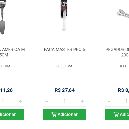
A AMERICA M
FACA MASTER PRO 6
PEGADOR D
5CM
20
LETIVA
SELETIVA
SELET
 11,26
R$ 27,64
R$ 8
icionar
Adicionar
Adic