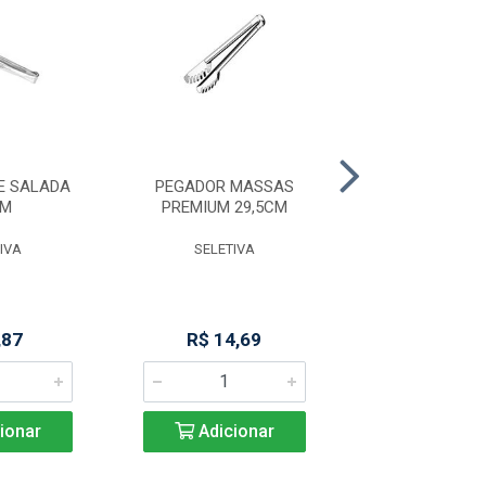
E SALADA
PEGADOR MASSAS
PEGADOR DE 
CM
PREMIUM 29,5CM
20CM - SL
IVA
SELETIVA
SELETIV
,87
R$ 14,69
R$ 9,0
ionar
Adicionar
Adicio