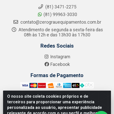
(81) 3471-2275
(81) 99963-3030
contato@zerograuequipamentos.com.br
Atendimento de segunda a sexta-feira das
08h às 12h e das 13h30 às 17h30
Redes Sociais
Instagram
Facebook
Formas de Pagamento
O nosso site coleta cookies próprios e de
terceiros para proporcionar uma experiência
Zero Grau - Rua Jean Emile Favre, 746 - Ipsep,
personalizada ao usuário, apresentar publicidade
Recife/PE - CEP 51.190-450 - CNPJ 09.132.989/0001-61
relevante de acordo com o seu perfil e melhorar a