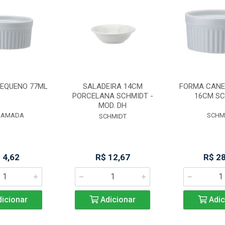
PEQUENO 77ML
SALADEIRA 14CM
FORMA CANE
PORCELANA SCHMIDT -
16CM S
MOD. DH
RAMADA
SCHM
SCHMIDT
 4,62
R$ 12,67
R$ 2
icionar
Adicionar
Adic