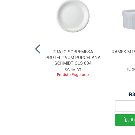
DE PORCELANA
PRATO SOBREMESA
RAMEKIM 
AN 18X8,5CM
PROTEL 19CM PORCELANA
SCHMIDT CLS 004
LYOR
TER
SCHMIDT
Produto Esgotado
R$ 17,35
R$
Adicionar
Ad