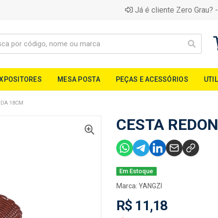
Já é cliente Zero Grau? -
EXPOSITORES
MESA POSTA
PEÇAS E ACESSÓRIOS
UTI
NDA 18CM
CESTA REDO
Em Estoque
Marca:
YANGZI
R$ 11,18