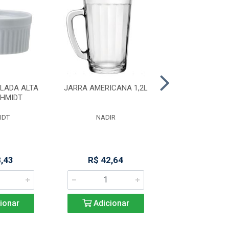
LADA ALTA
JARRA AMERICANA 1,2L
JARRA EM VIDR
CHMIDT
SM 750M
IDT
NADIR
NADIR
8,43
R$ 42,64
R$ 12,0
ionar
Adicionar
Adicio