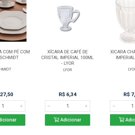
A COM PÉ COM
XÍCARA DE CAFÉ DE
XICARA CHA
 SCHMIDT
CRISTAL IMPERIAL 100ML
IMPERIAL
- LYOR
HMIDT
LYO
LYOR
 27,50
R$ 6,34
R$ 7
icionar
Adicionar
Adic