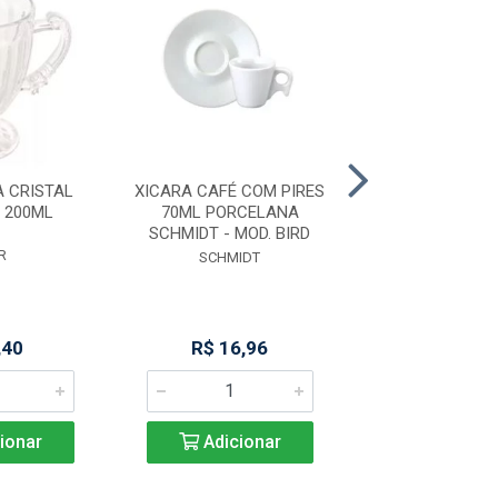
 CRISTAL
XICARA CAFÉ COM PIRES
JG 2 XICARAS
 200ML
70ML PORCELANA
C/PIRE
SCHMIDT - MOD. BIRD
R
PLASVAL
SCHMIDT
,40
R$ 16,96
R$ 24,4
ionar
Adicionar
Adicio