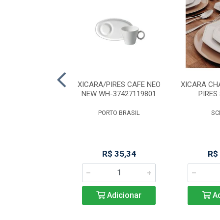
AMERICANO 5910
XICARA/PIRES CAFE NEO
XICARA CH
NEW WH-37427119801
PIRES
NADIR
PORTO BRASIL
SC
R$ 10,73
R$ 35,34
R$
Adicionar
Adicionar
Ad