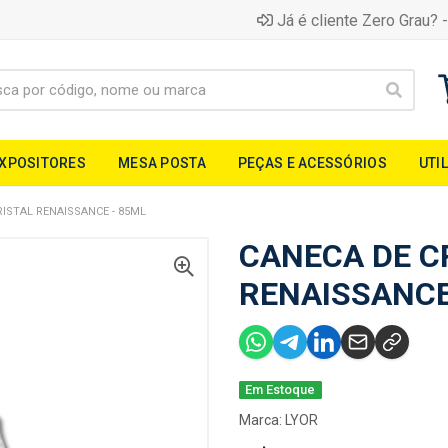
Já é cliente Zero Grau? -
EXPOSITORES
MESA POSTA
PEÇAS E ACESSÓRIOS
UTI
ISTAL RENAISSANCE - 85ML
CANECA DE C
RENAISSANCE
Em Estoque
Marca:
LYOR