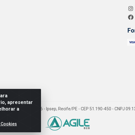
Fo
para
io, apresentar
elhorar a
 Jean Emile Favre, 746 - Ipsep, Recife/PE - CEP 51.190-450 - CNPJ 09
 Cookies