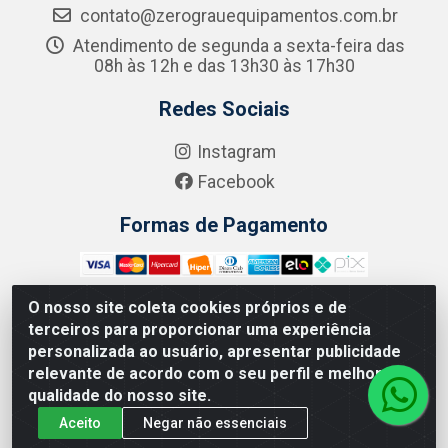
contato@zerograuequipamentos.com.br
Atendimento de segunda a sexta-feira das
08h às 12h e das 13h30 às 17h30
Redes Sociais
Instagram
Facebook
Formas de Pagamento
O nosso site coleta cookies próprios e de
terceiros para proporcionar uma experiência
Zero Grau - Rua Jean Emile Favre, 746 - Ipsep,
personalizada ao usuário, apresentar publicidade
Recife/PE - CEP 51.190-450 - CNPJ 09.132.989/0001-61
relevante de acordo com o seu perfil e melhorar a
qualidade do nosso site.
Aceito
Negar não essenciais