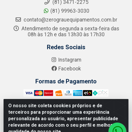
(81) 3471-2275
(81) 99963-3030
contato@zerograuequipamentos.com.br
Atendimento de segunda a sexta-feira das
08h às 12h e das 13h30 às 17h30
Redes Sociais
Instagram
Facebook
Formas de Pagamento
O nosso site coleta cookies próprios e de
terceiros para proporcionar uma experiência
Zero Grau - Rua Jean Emile Favre, 746 - Ipsep,
personalizada ao usuário, apresentar publicidade
Recife/PE - CEP 51.190-450 - CNPJ 09.132.989/0001-61
relevante de acordo com o seu perfil e melhorar a
qualidade do nosso site.