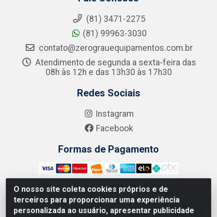
(81) 3471-2275
(81) 99963-3030
contato@zerograuequipamentos.com.br
Atendimento de segunda a sexta-feira das
08h às 12h e das 13h30 às 17h30
Redes Sociais
Instagram
Facebook
Formas de Pagamento
O nosso site coleta cookies próprios e de
terceiros para proporcionar uma experiência
Zero Grau - Rua Jean Emile Favre, 746 - Ipsep,
personalizada ao usuário, apresentar publicidade
Recife/PE - CEP 51.190-450 - CNPJ 09.132.989/0001-61