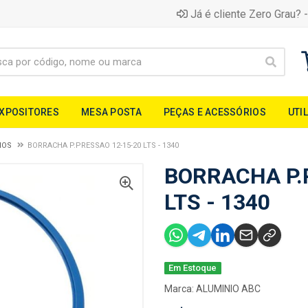
Já é cliente Zero Grau? -
EXPOSITORES
MESA POSTA
PEÇAS E ACESSÓRIOS
UTI
IOS
BORRACHA P.PRESSAO 12-15-20 LTS - 1340
BORRACHA P.
LTS - 1340
Em Estoque
Marca:
ALUMINIO ABC