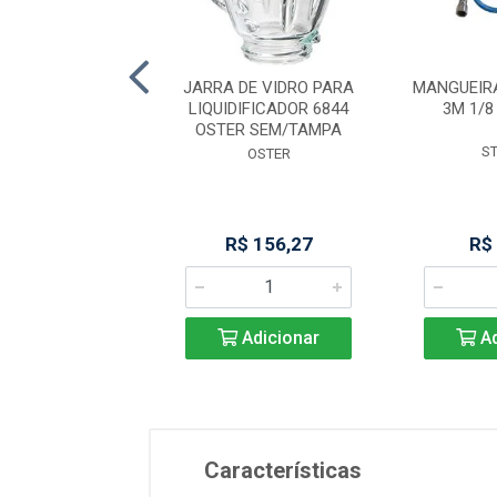
ALHA ACO PUNHO
JARRA DE VIDRO PARA
MANGUEIR
O GRANDE /9
LIQUIDIFICADOR 6844
3M 1/8
STARETT
OSTER SEM/TAMPA
S
STARRET
OSTER
$ 544,36
R$ 156,27
R$
Adicionar
Adicionar
Ad
Características