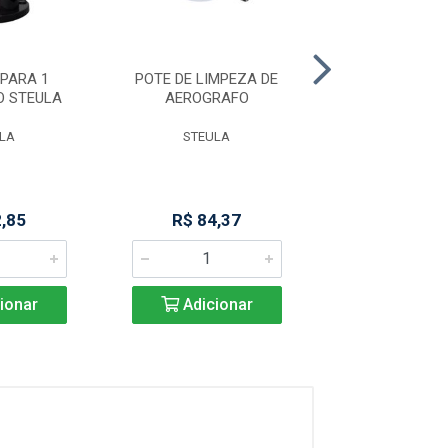
PARA 1
POTE DE LIMPEZA DE
TUBO DE VD 8
O STEULA
AEROGRAFO
M 400 CF 
LA
STEULA
MARCHESO
2,85
R$ 84,37
Produto Indisp
ionar
Adicionar