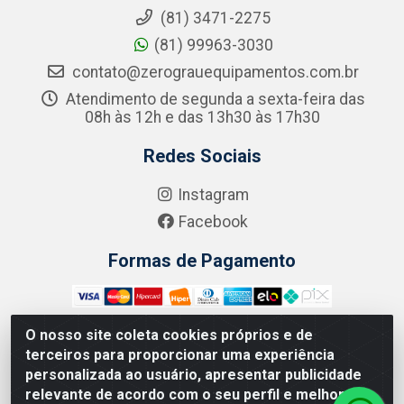
(81) 3471-2275
(81) 99963-3030
contato@zerograuequipamentos.com.br
Atendimento de segunda a sexta-feira das
08h às 12h e das 13h30 às 17h30
Redes Sociais
Instagram
Facebook
Formas de Pagamento
O nosso site coleta cookies próprios e de
terceiros para proporcionar uma experiência
Zero Grau - Rua Jean Emile Favre, 746 - Ipsep,
personalizada ao usuário, apresentar publicidade
Recife/PE - CEP 51.190-450 - CNPJ 09.132.989/0001-61
relevante de acordo com o seu perfil e melhorar a