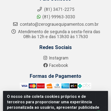
(81) 3471-2275
(81) 99963-3030
contato@zerograuequipamentos.com.br
Atendimento de segunda a sexta-feira das
08h às 12h e das 13h30 às 17h30
Redes Sociais
Instagram
Facebook
Formas de Pagamento
O nosso site coleta cookies próprios e de
terceiros para proporcionar uma experiência
Zero Grau - Rua Jean Emile Favre, 746 - Ipsep,
personalizada ao usuário, apresentar publicidade
Recife/PE - CEP 51.190-450 - CNPJ 09.132.989/0001-61