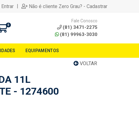
|
 Entrar
Não é cliente Zero Grau? - Cadastrar
Fale Conosco
0
(81) 3471-2275
(81) 99963-3030
LIDADES
EQUIPAMENTOS
VOLTAR
DA 11L
E - 1274600