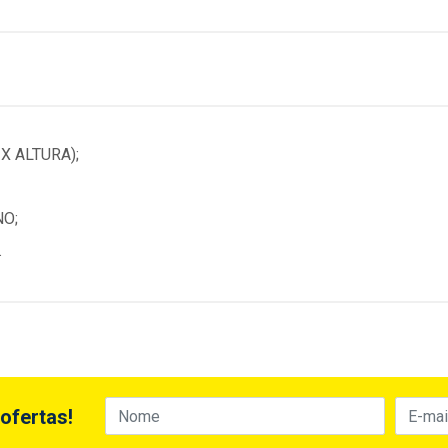
X ALTURA);
NO;
.
ofertas!