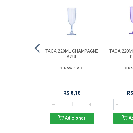
 P/GELO 16CM
TACA 220ML CHAMPAGNE
TACA 220
O-SE - 1664/000
AZUL
R
BRINOX
STRAWPLAST
STR
R$ 10,62
R$ 8,18
R$
Adicionar
Adicionar
Ad