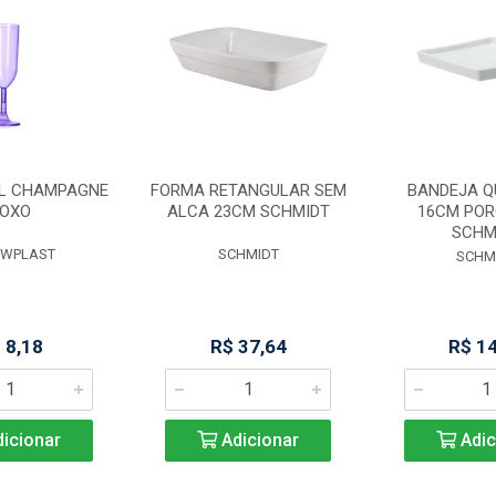
ML CHAMPAGNE
FORMA RETANGULAR SEM
BANDEJA 
OXO
ALCA 23CM SCHMIDT
16CM PO
SCHM
AWPLAST
SCHMIDT
SCHM
 8,18
R$ 37,64
R$ 1
icionar
Adicionar
Adic