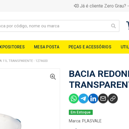
Já é cliente Zero Grau? -
EXPOSITORES
MESA POSTA
PEÇAS E ACESSÓRIOS
UTI
 11L TRANSPARENTE - 1274600
BACIA REDON
TRANSPARENT
Em Estoque
Marca:
PLASVALE