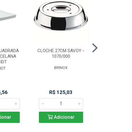
QUADRADA
CLOCHE 27CM SAVOY -
ESTANTE PLAS
RCELANA
1070/000
PRAT P/25
IDT
BRINOX
ORDENE
IDT
4,56
R$ 125,03
R$ 601,
ionar
Adicionar
Adicio