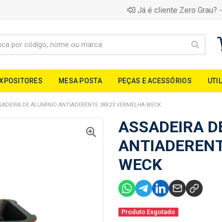
Já é cliente Zero Grau? -
EXPOSITORES
MESA POSTA
PEÇAS E ACESSÓRIOS
UTI
SADEIRA DE ALUMÍNIO ANTIADERENTE 38X23 VERMELHA WECK
ASSADEIRA D
ANTIADERENT
WECK
Produto Esgotado