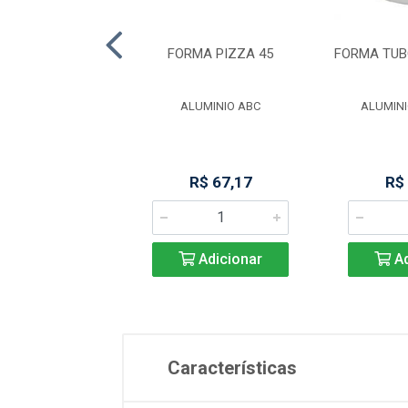
 PROF 15CM 2.2L
FORMA PIZZA 45
FORMA TUB
NSPARENTE
DAYHOME
ALUMINIO ABC
ALUMINI
R$ 63,98
R$ 67,17
R$
Adicionar
Adicionar
Ad
Características