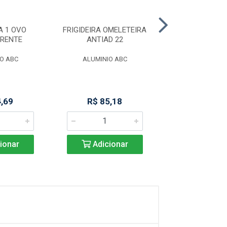
A 1 OVO
FRIGIDEIRA OMELETEIRA
FORMA TUBO 
ERENTE
ANTIAD 22
20X8
O ABC
ALUMINIO ABC
ALUMINIO CIR
4,69
R$ 85,18
R$ 22,6
ionar
Adicionar
Adicio