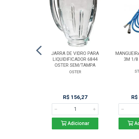
ALHA ACO PUNHO
JARRA DE VIDRO PARA
MANGUEIR
O GRANDE /9
LIQUIDIFICADOR 6844
3M 1/8
STARETT
OSTER SEM/TAMPA
S
STARRET
OSTER
$ 544,36
R$ 156,27
R$
Adicionar
Adicionar
Ad