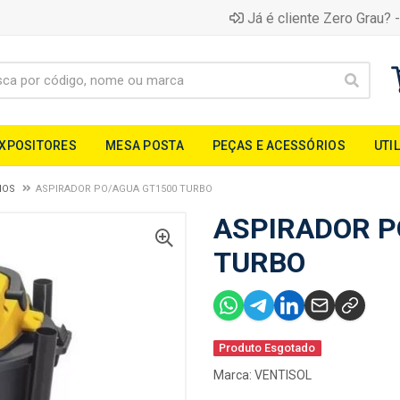
Já é cliente Zero Grau? -
EXPOSITORES
MESA POSTA
PEÇAS E ACESSÓRIOS
UTI
IOS
ASPIRADOR PO/AGUA GT1500 TURBO
ASPIRADOR P
TURBO
Produto Esgotado
Marca:
VENTISOL