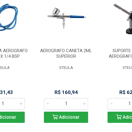
A AEROGRAFO
AEROGRAFO CANETA 2ML
SUPORTE 
 X 1/4 BSP
SUPERIOR
AEROGRAF
TEULA
STEULA
STEU
 31,43
R$ 160,94
R$ 6
icionar
Adicionar
Adic