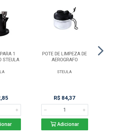
PARA 1
POTE DE LIMPEZA DE
TUBO DE VD 8
O STEULA
AEROGRAFO
M 400 CF 
LA
STEULA
MARCHESO
2,85
R$ 84,37
Produto Indisp
ionar
Adicionar