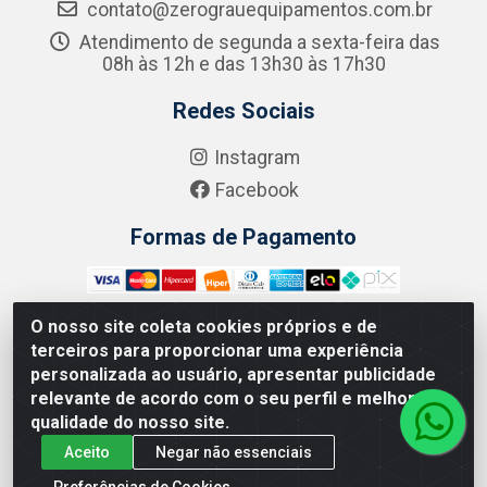
contato@zerograuequipamentos.com.br
Atendimento de segunda a sexta-feira das
08h às 12h e das 13h30 às 17h30
Redes Sociais
Instagram
Facebook
Formas de Pagamento
O nosso site coleta cookies próprios e de
terceiros para proporcionar uma experiência
Zero Grau - Rua Jean Emile Favre, 746 - Ipsep,
personalizada ao usuário, apresentar publicidade
Recife/PE - CEP 51.190-450 - CNPJ 09.132.989/0001-61
relevante de acordo com o seu perfil e melhorar a
qualidade do nosso site.
Aceito
Negar não essenciais
Preferências de Cookies