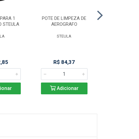
PARA 1
POTE DE LIMPEZA DE
TUBO DE VD 8
O STEULA
AEROGRAFO
M 400 CF 
LA
STEULA
MARCHESO
2,85
R$ 84,37
Produto Indisp
ionar
Adicionar