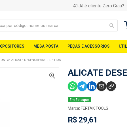
Já é cliente Zero Grau? -
EXPOSITORES
MESA POSTA
PEÇAS E ACESSÓRIOS
UTI
IOS
ALICATE DESENCAPADOR DE FIOS
ALICATE DES
Em Estoque
Marca:
FERTAK TOOLS
R$ 29,61