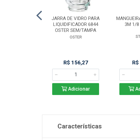
ALHA ACO PUNHO
JARRA DE VIDRO PARA
MANGUEIR
O GRANDE /9
LIQUIDIFICADOR 6844
3M 1/8
STARETT
OSTER SEM/TAMPA
S
STARRET
OSTER
$ 544,36
R$ 156,27
R$
Adicionar
Adicionar
Ad
Características