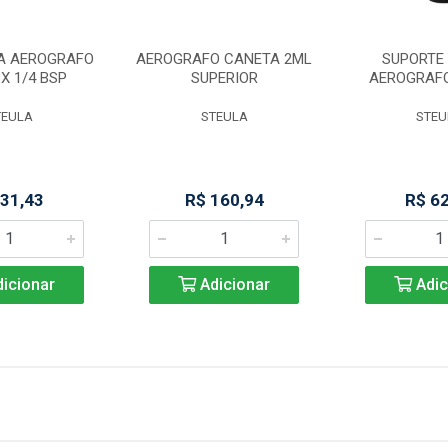
A AEROGRAFO
AEROGRAFO CANETA 2ML
SUPORTE 
 X 1/4 BSP
SUPERIOR
AEROGRAF
TEULA
STEULA
STEU
 31,43
R$ 160,94
R$ 6
icionar
Adicionar
Adic