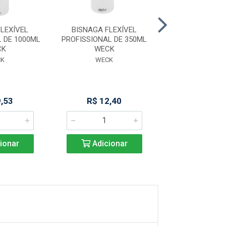
LEXÍVEL
BISNAGA FLEXÍVEL
ABAFADOR
 DE 1000ML
PROFISSIONAL DE 350ML
HAMBURGUE
CK
WECK
ALUMINIO 
CK
WECK
ALUMINIO 
9,53
R$ 12,40
R$ 19,8
ionar
Adicionar
Adicio