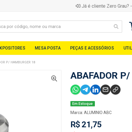
Já é cliente Zero Grau? -
EXPOSITORES
MESA POSTA
PEÇAS E ACESSÓRIOS
UTI
DOR P/ HAMBURGER 18
ABAFADOR P/
Em Estoque
Marca:
ALUMINIO ABC
R$ 21,75