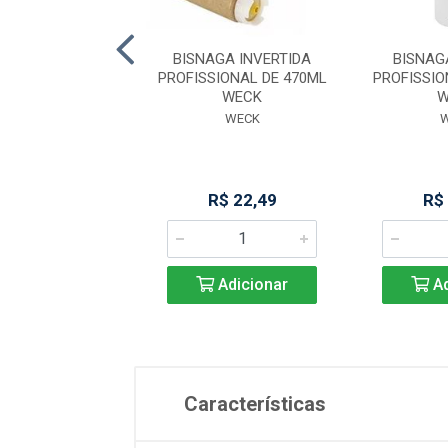
GUEIRA MANUAL
BISNAGA INVERTIDA
BISNAG
P-128 VM
PROFISSIONAL DE 470ML
PROFISSIO
WECK
W
PICELLI
WECK
duto Esgotado
R$ 22,49
R$
Adicionar
Ad
Características