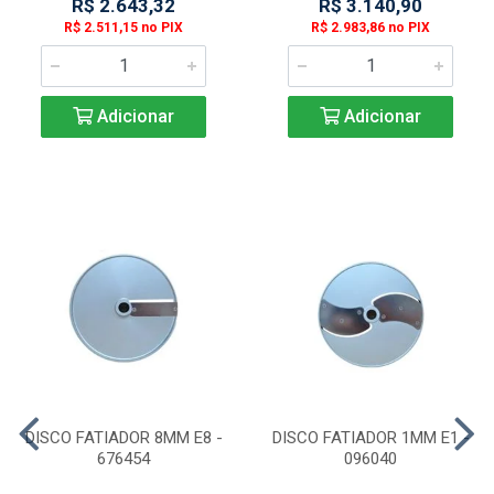
R$ 2.643,32
R$ 3.140,90
R$ 2.511,15 no PIX
R$ 2.983,86 no PIX
Adicionar
Adicionar
DISCO FATIADOR 8MM E8 -
DISCO FATIADOR 1MM E1 -
676454
096040