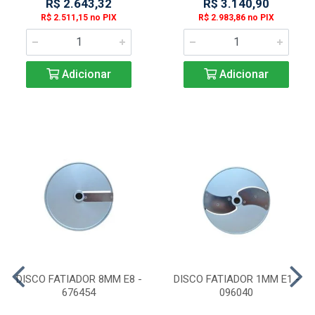
R$ 2.643,32
R$ 3.140,90
R$ 2.511,15 no PIX
R$ 2.983,86 no PIX
Adicionar
Adicionar
DISCO FATIADOR 8MM E8 -
DISCO FATIADOR 1MM E1 -
676454
096040