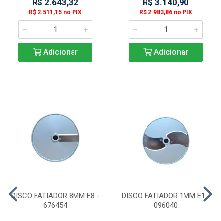
R$ 2.643,32
R$ 3.140,90
R$ 2.511,15 no PIX
R$ 2.983,86 no PIX
Adicionar
Adicionar
DISCO FATIADOR 8MM E8 -
DISCO FATIADOR 1MM E1 -
676454
096040