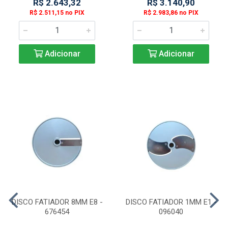
R$ 2.643,32
R$ 3.140,90
R$ 2.511,15 no PIX
R$ 2.983,86 no PIX
Adicionar
Adicionar
DISCO FATIADOR 8MM E8 -
DISCO FATIADOR 1MM E1 -
676454
096040