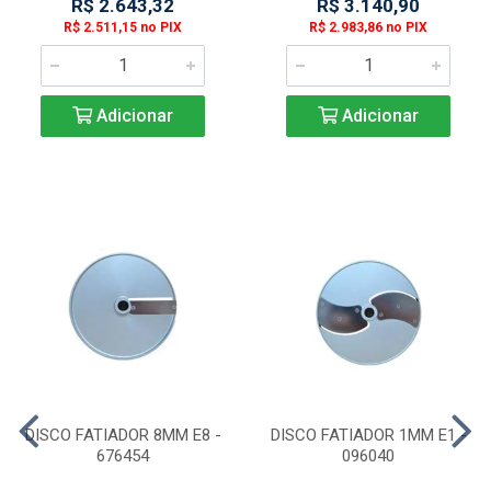
R$ 2.643,32
R$ 3.140,90
R$ 2.511,15 no PIX
R$ 2.983,86 no PIX
Adicionar
Adicionar
DISCO FATIADOR 8MM E8 -
DISCO FATIADOR 1MM E1 -
676454
096040