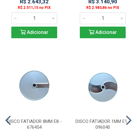
R$ 2.643,32
R$ 3.140,90
R$ 2.511,15 no PIX
R$ 2.983,86 no PIX
Adicionar
Adicionar
DISCO FATIADOR 8MM E8 -
DISCO FATIADOR 1MM E1 -
676454
096040