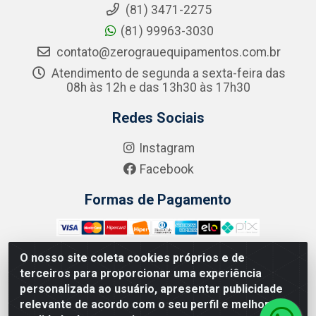
(81) 3471-2275
(81) 99963-3030
contato@zerograuequipamentos.com.br
Atendimento de segunda a sexta-feira das
08h às 12h e das 13h30 às 17h30
Redes Sociais
Instagram
Facebook
Formas de Pagamento
O nosso site coleta cookies próprios e de
terceiros para proporcionar uma experiência
Zero Grau - Rua Jean Emile Favre, 746 - Ipsep,
personalizada ao usuário, apresentar publicidade
Recife/PE - CEP 51.190-450 - CNPJ 09.132.989/0001-61
relevante de acordo com o seu perfil e melhorar a