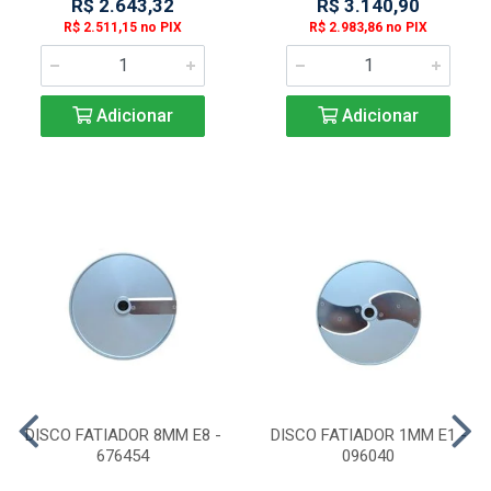
R$ 2.643,32
R$ 3.140,90
R$ 2.511,15 no PIX
R$ 2.983,86 no PIX
Adicionar
Adicionar
DISCO FATIADOR 8MM E8 -
DISCO FATIADOR 1MM E1 -
676454
096040