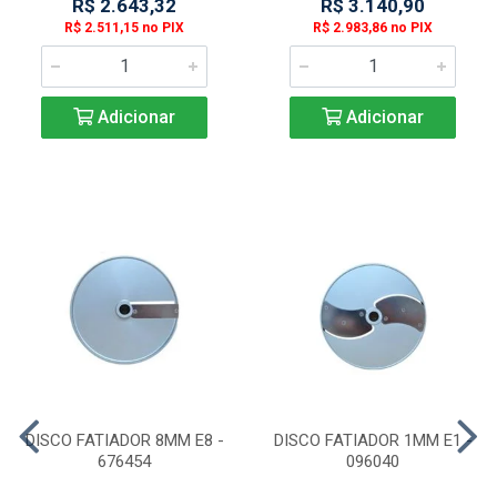
R$ 2.643,32
R$ 3.140,90
R$ 2.511,15 no PIX
R$ 2.983,86 no PIX
Adicionar
Adicionar
DISCO FATIADOR 8MM E8 -
DISCO FATIADOR 1MM E1 -
676454
096040