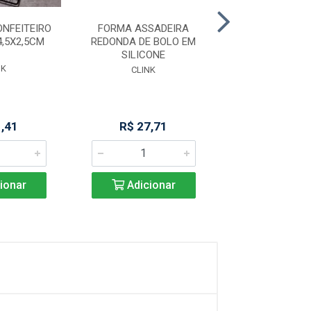
NFEITEIRO
FORMA ASSADEIRA
ESPÁTULA ELEV
4,5X2,5CM
REDONDA DE BOLO EM
MASSA
SILICONE
NK
YANGZI
CLINK
1,41
R$ 27,71
R$ 50,4
ionar
Adicionar
Adicio