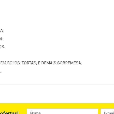
A;
M;
OS.
 EM BOLOS, TORTAS, E DEMAIS SOBREMESA;
.
ofertas!