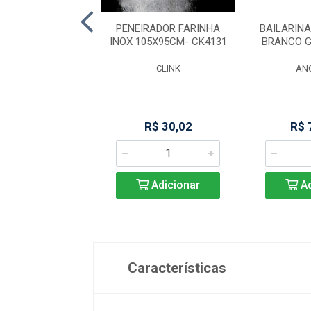
-PANQUEQUEIRA
PENEIRADOR FARINHA
BAILARINA
RAF INDUC-9144
INOX 105X95CM- CK4131
BRANCO G
IMO STYLE
CLINK
AN
$ 122,33
R$ 30,02
R$ 
Adicionar
Adicionar
Ad
Características