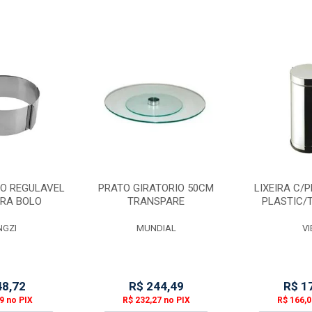
O REGULAVEL
PRATO GIRATORIO 50CM
LIXEIRA C/
ARA BOLO
TRANSPARE
PLASTIC/T
NGZI
MUNDIAL
VI
48,72
R$ 244,49
R$ 1
9 no PIX
R$ 232,27 no PIX
R$ 166,0