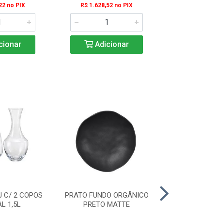
22 no PIX
R$ 1.628,52 no PIX
R$ 8.354,0
cionar
Adicionar
Adic
 C/ 2 COPOS
PRATO FUNDO ORGÂNICO
TACA IBIZA P/
L 1,5L
PRETO MATTE
BASE 