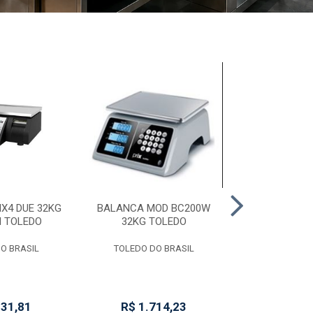
X4 DUE 32KG
BALANCA MOD BC200W
CONSERV ILHA
I TOLEDO
32KG TOLEDO
ICED 568L 2V0
O BRASIL
TOLEDO DO BRASIL
FRI
331,81
R$ 1.714,23
R$ 8.7