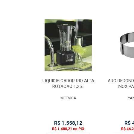
ATE P/
LIQUIDIFICADOR RIO ALTA
ARO REDOND
SCASCAR FIOS
ROTACAO 1,25L
INOX P
RTOOLS
METVISA
YA
28,19
R$ 1.558,12
R$ 
78 no PIX
R$ 1.480,21 no PIX
R$ 46,2