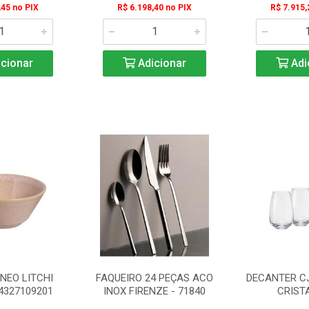
,45 no PIX
R$ 6.198,40 no PIX
R$ 7.915,
cionar
Adicionar
Adi
NEO LITCHI
FAQUEIRO 24 PEÇAS ACO
DECANTER CJ
14327109201
INOX FIRENZE - 71840
CRISTA