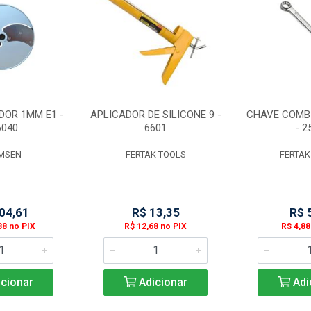
DOR 1MM E1 -
APLICADOR DE SILICONE 9 -
CHAVE COMB
6040
6601
- 2
MSEN
FERTAK TOOLS
FERTAK
04,61
R$ 13,35
R$ 
38 no PIX
R$ 12,68 no PIX
R$ 4,88
cionar
Adicionar
Adi