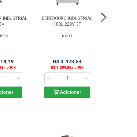
R INDUSTRIAL
BEBEDOURO INDUSTRIAL
FORNO DE L
0V
100L 220V 3T
PIZZA, DIGITA
V - FL
MSEN
KNOX
SKYM
919,19
R$ 3.473,54
R$ 7.3
23 no PIX
R$ 3.299,86 no PIX
R$ 6.957,2
cionar
Adicionar
Adic