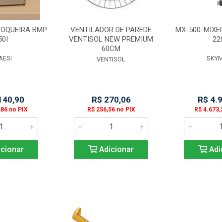
POQUEIRA BMP
VENTILADOR DE PAREDE
MX-500-MIXE
50I
VENTISOL NEW PREMIUM
22
60CM
AESI
SKY
VENTISOL
140,90
R$ 270,06
R$ 4.
,86 no PIX
R$ 256,56 no PIX
R$ 4.673,
cionar
Adicionar
Adi