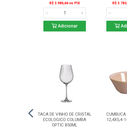
R$ 3.986,66 no PIX
R$ 3.783
Adicionar
Adi
REFRAT TANGO
TACA DE VINHO DE CRISTAL
CUMBUCA 
1X6,5CM 2L
ECOLOGICO COLUMBA
12,4X5,4-
OPTIC 850ML