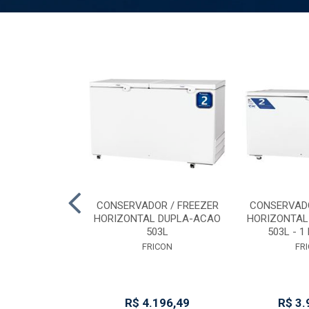
 31/2 POP-S -
CONSERVADOR / FREEZER
CONSERVADO
RS 4V
HORIZONTAL DUPLA-ACAO
HORIZONTAL
503L
503L - 1 
RANO
FRICON
FR
 Esgotado
R$ 4.196,49
R$ 3.