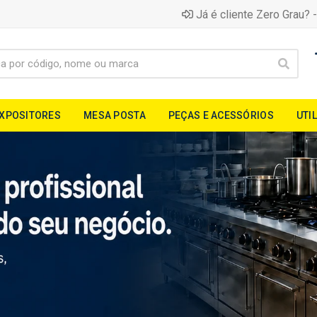
Já é cliente Zero Grau? -
EXPOSITORES
MESA POSTA
PEÇAS E ACESSÓRIOS
UTI