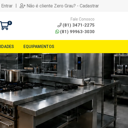
|
 Entrar
Não é cliente Zero Grau? - Cadastrar
Fale Conosco
0
(81) 3471-2275
(81) 99963-3030
LIDADES
EQUIPAMENTOS