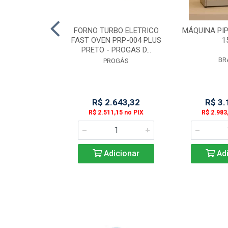
DUSTRIAL 4
FORNO TURBO ELETRICO
MÁQUINA PI
30 ACO INOX
FAST OVEN PRP-004 PLUS
1
PRETO - PROGAS D...
TAL AÇO
BR
PROGÁS
 Esgotado
R$ 2.643,32
R$ 3.
R$ 2.511,15 no PIX
R$ 2.983
Adicionar
Adi