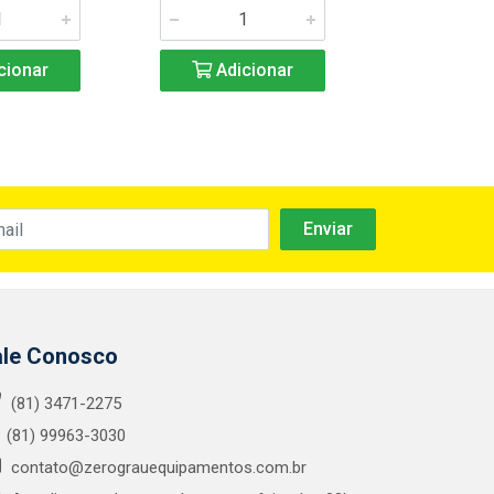
cionar
Adicionar
Adic
ale Conosco
(81) 3471-2275
(81) 99963-3030
contato@zerograuequipamentos.com.br