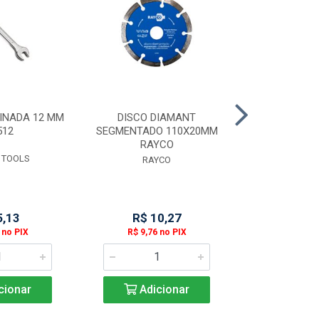
INADA 12 MM
DISCO DIAMANT
DISCO DIAMA
512
SEGMENTADO 110X20MM
110X20M
RAYCO
 TOOLS
RAY
RAYCO
5,13
R$ 10,27
R$ 1
 no PIX
R$ 9,76 no PIX
R$ 10,44
cionar
Adicionar
Adic