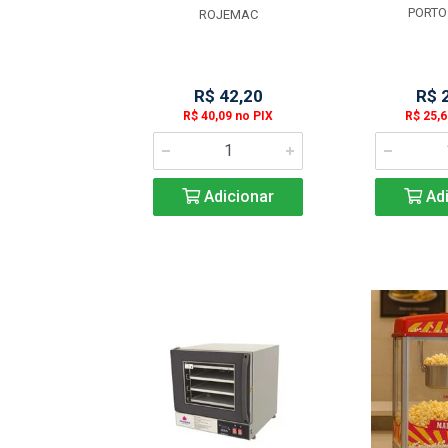
FORD
PORTO
ROJEMAC
 Esgotado
R$ 42,20
R$ 
R$ 40,09 no PIX
R$ 25,6
Adicionar
Adi