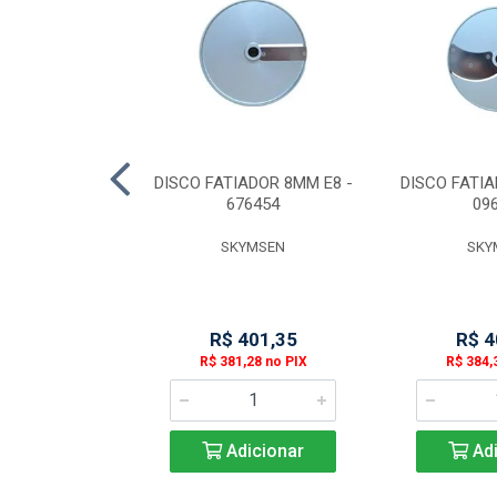
IRA/FURADEIRA
DISCO FATIADOR 8MM E8 -
DISCO FATIA
 BPFI12K4
676454
09
WAP
SKYMSEN
SKY
 Esgotado
R$ 401,35
R$ 4
R$ 381,28 no PIX
R$ 384,
Adicionar
Adi