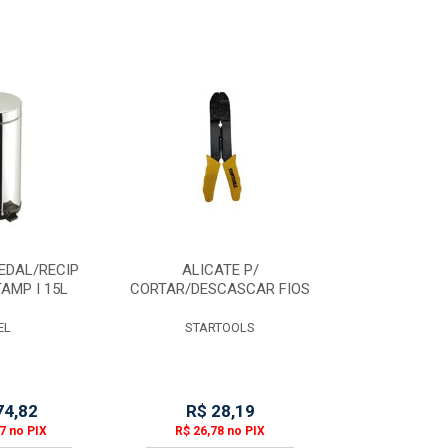
PEDAL/RECIP
ALICATE P/
LIQUIDIFICAD
AMP I 15L
CORTAR/DESCASCAR FIOS
ROTACAO
EL
STARTOOLS
METV
74,82
R$ 28,19
R$ 1.5
7 no PIX
R$ 26,78 no PIX
R$ 1.480,2