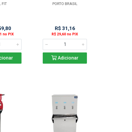
 FIT
PORTO BRASIL
GLOBI
59,80
R$ 31,16
R$ 3
1 no PIX
R$ 29,60 no PIX
R$ 36,86
cionar
Adicionar
Adic